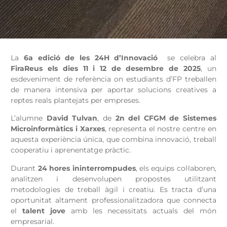
La
6a edició de les 24H d’Innovació
se celebra al
FiraReus els dies 11 i 12 de desembre de 2025
, un
esdeveniment de referència on estudiants d’FP treballen
de manera intensiva per aportar solucions creatives a
reptes reals plantejats per empreses.
L’alumne
David Tulvan
, de
2n del CFGM de Sistemes
Microinformàtics i Xarxes
, representa el nostre centre en
aquesta experiència única, que combina innovació, treball
cooperatiu i aprenentatge pràctic.
Durant
24 hores ininterrompudes
, els equips col·laboren,
analitzen i desenvolupen propostes utilitzant
metodologies de treball àgil i creatiu. Es tracta d’una
oportunitat altament professionalitzadora que connecta
el
talent jove
amb les necessitats actuals del món
empresarial.