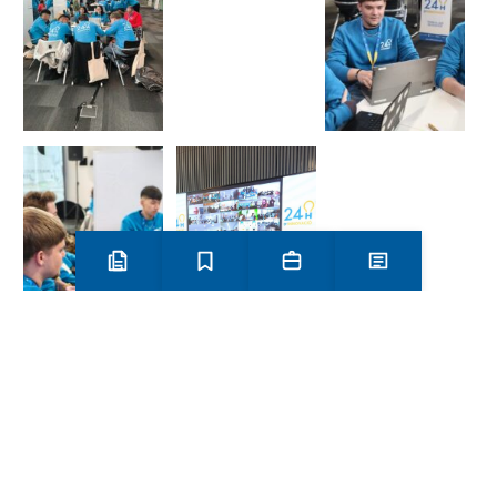
Preinscripció i matrícula
Estudis
Secretaria
Notícies
Més
Categories
activitats