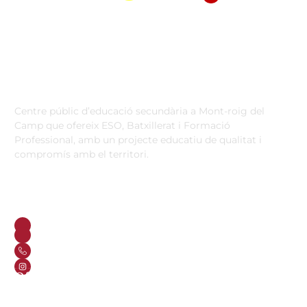
Institut Antoni Ballester
Centre públic d’educació secundària a Mont-roig del
Camp que ofereix ESO, Batxillerat i Formació
Professional, amb un projecte educatiu de qualitat i
compromís amb el territori.
Contacta
Horari d’atenció secretaria de 9:00 a 13:00 Amb cita prèvia
trucant al
+34 977 838 609
Carrer de l'1 d'Octubre, 5. Mont-roig del Camp 43300
Email
Telèfon
+34 977 838 609
Segueix-nos a Instagram!
Oferta formativa
ESO