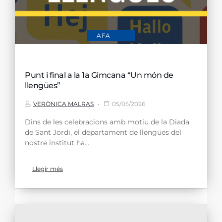
AFA
Punt i final a la 1a Gimcana “Un món de
llengües”
VERÒNICA MALRAS
05/05/2026
Dins de les celebracions amb motiu de la Diada
de Sant Jordi, el departament de llengües del
nostre institut ha...
Llegir més