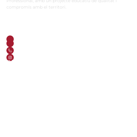
Professional, amb un projecte educatiu de qualitat i
compromís amb el territori.
Contacta
Horari d’atenció secretaria de 9:00 a 13:00 Amb cita prèvia
trucant al
+34 977 838 609
Carrer de l'1 d'Octubre, 5. Mont-roig del Camp 43300
Email
Telèfon
+34 977 838 609
Segueix-nos a Instagram!
Oferta formativa
ESO
Batxillerat
Auxiliar d’operacions sostenibles a la indústria i al medi
agraris
Informàtica d’oficina
CFGM Gestió Administrativa