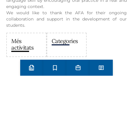
language skill by encouraging oral practice in a real and
engaging context.
We would like to thank the AFA for their ongoing
collaboration and support in the development of our
students.
Més
Categories
activitats
Preinscripció i matrícula
Estudis
Secretaria
Notícies
Institut Antoni Ballester
Centre públic d’educació secundària a Mont-roig del
Camp que ofereix ESO, Batxillerat i Formació
Professional, amb un projecte educatiu de qualitat i
compromís amb el territori.
Contacta
Horari d’atenció secretaria de 9:00 a 13:00 Amb cita prèvia
trucant al
+34 977 838 609