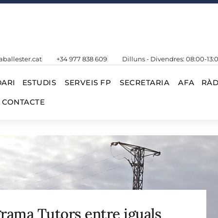
aballester.cat
+34 977 838 609
Dilluns - Divendres: 08:00-13:
ARI
ESTUDIS
SERVEIS FP
SECRETARIA
AFA
RÀD
CONTACTE
grama Tutors entre iguals