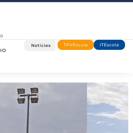
00
TPVEscola
ITEscola
Noticies
IO