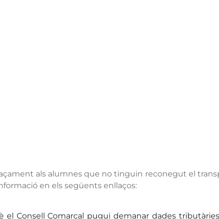
laçament als alumnes que no tinguin reconegut el transpo
 informació en els següents enllaços:
què el Consell Comarcal pugui demanar dades tributàries 