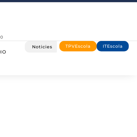
00
TPVEscola
ITEscola
Noticies
IO