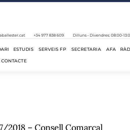
aballester.cat
+34 977 838 609
Dilluns - Divendres: 08:00-13:
ARI
ESTUDIS
SERVEIS FP
SECRETARIA
AFA
RÀD
CONTACTE
7/2018 – Consell Comarcal