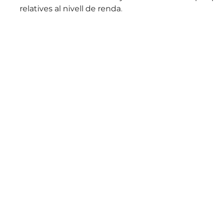
relatives al nivell de renda
.
Institut Antoni
Co
Hora
Ballester
13:0
838
Centre públic d’educació secundària a Mont-
roig del Camp que ofereix ESO, Batxillerat i
Formació Professional, amb un projecte
educatiu de qualitat i compromís amb el
territori.