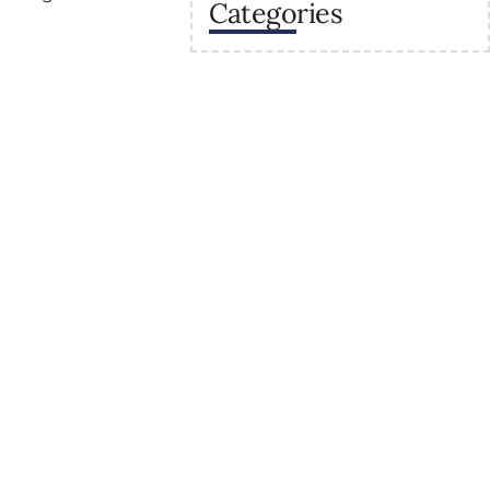
Categories
va
Enllaços
Secretaria
Recursos
 sostenibles a la
Calendaris del centre
raris
Estudis
Projectes del centre
trativa
Contacte
roinformàtics i