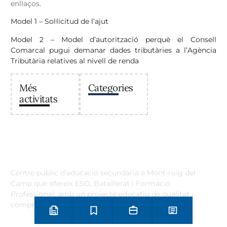
enllaços.
Model 1 – Sol·licitud de l’ajut
Model 2 – Model d’autorització perquè el Consell
Comarcal pugui demanar dades tributàries a l’Agència
Tributària relatives al nivell de renda
Més
Categories
activitats
Institut Antoni Ballester
Centre públic d’educació secundària a Mont-roig del
Camp que ofereix ESO, Batxillerat i Formació
Professional, amb un projecte educatiu de qualitat i
compromís amb el territori.
Preinscripció i matrícula
Estudis
Secretaria
Notícies
Contacta