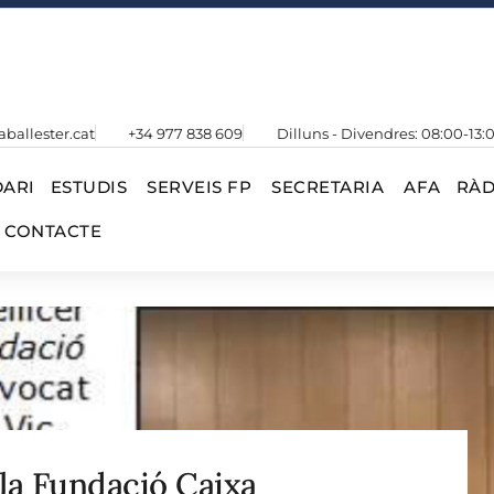
aballester.cat
+34 977 838 609
Dilluns - Divendres: 08:00-13:
ARI
ESTUDIS
SERVEIS FP
SECRETARIA
AFA
RÀD
CONTACTE
 la Fundació Caixa