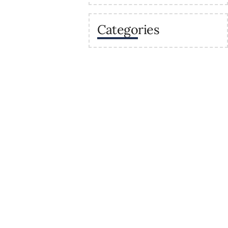
Categories
va
Enllaços
Secretaria
Recursos
 sostenibles a la
Calendaris del centre
raris
Estudis