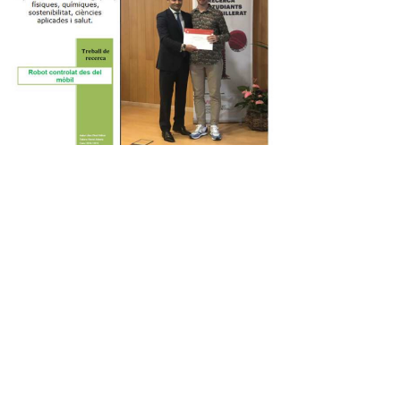
Institut Antoni
Co
Hora
Ballester
13:0
838
Centre públic d’educació secundària a Mont-
roig del Camp que ofereix ESO, Batxillerat i