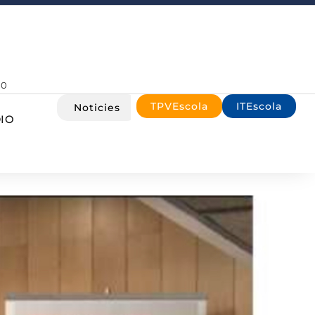
00
TPVEscola
ITEscola
Noticies
IO