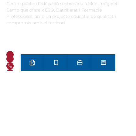
Centre públic d’educació secundària a Mont-roig del
Camp que ofereix ESO, Batxillerat i Formació
Professional, amb un projecte educatiu de qualitat i
compromís amb el territori.
Contacta
Horari d’atenció secretaria de 9:00 a 13:00 Amb cita prèvia
trucant al
+34 977 838 609
Carrer de l'1 d'Octubre, 5. Mont-roig del Camp 43300
Email
Telèfon
Preinscripció i matrícula
Estudis
Secretaria
Notícies
+34 977 838 609
Segueix-nos a Instagram!
Oferta formativa
ESO
Batxillerat
Auxiliar d’operacions sostenibles a la indústria i al medi
agraris
Informàtica d’oficina