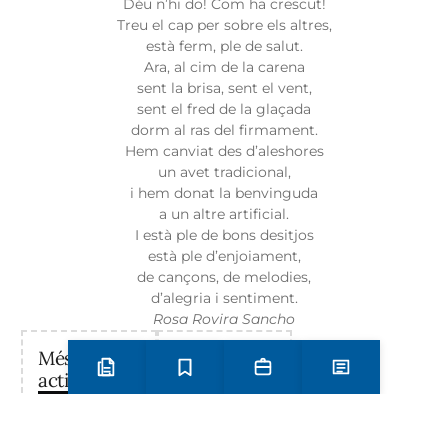
Déu n’hi do! Com ha crescut!
Treu el cap per sobre els altres,
està ferm, ple de salut.
Ara, al cim de la carena
sent la brisa, sent el vent,
sent el fred de la glaçada
dorm al ras del firmament.
Hem canviat des d’aleshores
un avet tradicional,
i hem donat la benvinguda
a un altre artificial.
I està ple de bons desitjos
està ple d’enjoiament,
de cançons, de melodies,
d’alegria i sentiment.
Rosa Rovira Sancho
Més
Categories
Preinscripció i matrícula
Estudis
Secretaria
Notícies
activitats