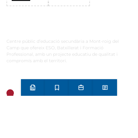
Institut Antoni Ballester
Centre públic d’educació secundària a Mont-roig del
Camp que ofereix ESO, Batxillerat i Formació
Professional, amb un projecte educatiu de qualitat i
compromís amb el territori.
Contacta
Horari d’atenció secretaria de 9:00 a 13:00 Amb cita prèvia
trucant al
+34 977 838 609
Preinscripció i matrícula
Estudis
Secretaria
Notícies
Carrer de l'1 d'Octubre, 5. Mont-roig del Camp 43300
Email
Telèfon
+34 977 838 609
Segueix-nos a Instagram!
Oferta formativa
ESO