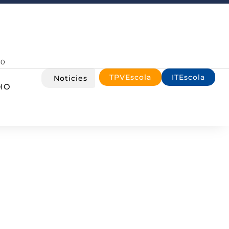
00
TPVEscola
ITEscola
Noticies
IO