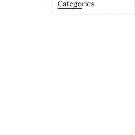
Categories
va
Enllaços
Secretaria
Recursos
 sostenibles a la
Calendaris del centre
raris
Estudis
Projectes del centre
trativa
Contacte
roinformàtics i