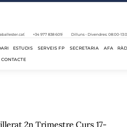
aballester.cat
+34 977 838 609
Dilluns - Divendres: 08:00-13:
ARI
ESTUDIS
SERVEIS FP
SECRETARIA
AFA
RÀD
CONTACTE
llerat 2n Trimestre Curs 17-