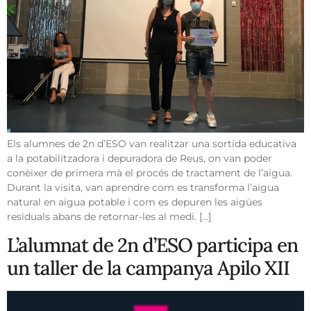
Els alumnes de 2n d’ESO van realitzar una sortida educativa
a la potabilitzadora i depuradora de Reus, on van poder
conèixer de primera mà el procés de tractament de l’aigua.
Durant la visita, van aprendre com es transforma l’aigua
natural en aigua potable i com es depuren les aigües
residuals abans de retornar-les al medi. […]
L’alumnat de 2n d’ESO participa en
un taller de la campanya Apilo XII