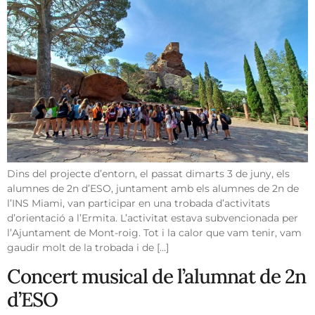
Dins del projecte d’entorn, el passat dimarts 3 de juny, els
alumnes de 2n d’ESO, juntament amb els alumnes de 2n de
l’INS Miami, van participar en una trobada d’activitats
d’orientació a l’Ermita. L’activitat estava subvencionada per
l’Ajuntament de Mont-roig. Tot i la calor que vam tenir, vam
gaudir molt de la trobada i de […]
Concert musical de l’alumnat de 2n
d’ESO