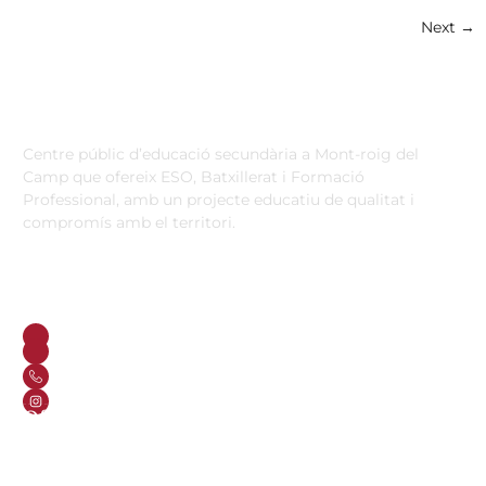
Next
→
Institut Antoni Ballester
Centre públic d’educació secundària a Mont-roig del
Camp que ofereix ESO, Batxillerat i Formació
Professional, amb un projecte educatiu de qualitat i
compromís amb el territori.
Contacta
Horari d’atenció secretaria de 9:00 a 13:00 Amb cita prèvia
trucant al
+34 977 838 609
Carrer de l'1 d'Octubre, 5. Mont-roig del Camp 43300
Email
Telèfon
+34 977 838 609
Segueix-nos a Instagram!
Oferta formativa
ESO