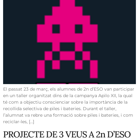
El passat 23 de març, els alumnes de 2n d’ESO van participar
en un taller organitzat dins de la campanya Apilo XII, la qual
té com a objectiu conscienciar sobre la importància de la
recollida selectiva de piles i bateries. Durant el taller,
l’alumnat va rebre una formació sobre piles i bateries, i com
reciclar-les, […]
PROJECTE DE 3 VEUS A 2n D’ESO