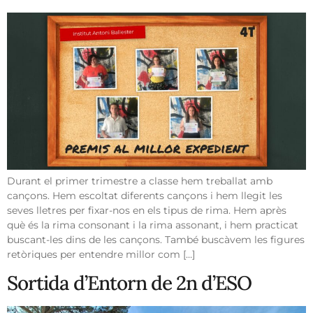
Durant el primer trimestre a classe hem treballat amb
cançons. Hem escoltat diferents cançons i hem llegit les
seves lletres per fixar-nos en els tipus de rima. Hem après
què és la rima consonant i la rima assonant, i hem practicat
buscant-les dins de les cançons. També buscàvem les figures
retòriques per entendre millor com […]
Sortida d’Entorn de 2n d’ESO