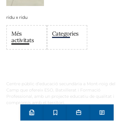
ridu x ridu
Més
Categories
activitats
Institut Antoni Ballester
Centre públic d’educació secundària a Mont-roig del
Camp que ofereix ESO, Batxillerat i Formació
Professional, amb un projecte educatiu de qualitat i
compromís amb el territori.
Contacta
Preinscripció i matrícula
Estudis
Secretaria
Notícies
Horari d’atenció secretaria de 9:00 a 13:00 Amb cita prèvia
trucant al
+34 977 838 609
Carrer de l'1 d'Octubre, 5. Mont-roig del Camp 43300