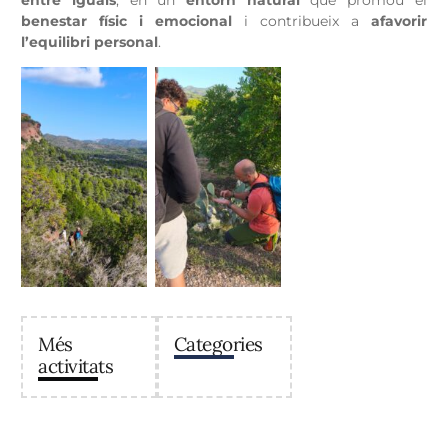
entre iguals
, en un
entorn natural
que promou el
benestar físic i emocional
i contribueix a
afavorir
l’equilibri personal
.
Més
Categories
activitats