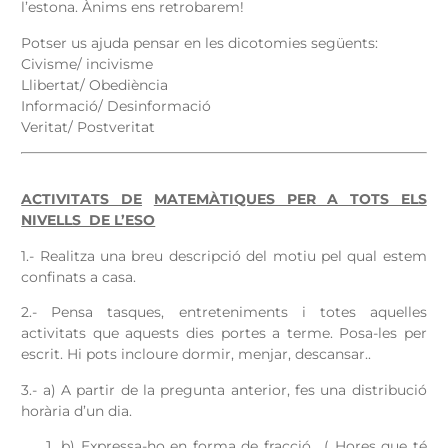
l’estona. Ànims ens retrobarem!
Potser us ajuda pensar en les dicotomies següents:
Civisme/ incivisme
Llibertat/ Obediència
Informació/ Desinformació
Veritat/ Postveritat
ACTIVITATS DE
MATEMÀTIQUES PER A TOTS ELS
NIVELLS DE L’ESO
1.- Realitza una breu descripció del motiu pel qual estem
confinats a casa.
2.- Pensa tasques, entreteniments i totes aquelles
activitats que aquests dies portes a terme. Posa-les per
escrit. Hi pots incloure dormir, menjar, descansar..
3.- a) A partir de la pregunta anterior, fes una distribució
horària d’un dia.
b) Expressa-ho en forma de fracció . ( Hores que té