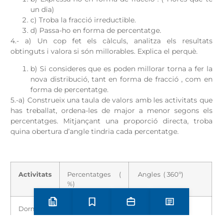
un dia)
c) Troba la fracció irreductible.
d) Passa-ho en forma de percentatge.
4.- a) Un cop fet els càlculs, analitza els resultats
obtinguts i valora si són millorables. Explica el perquè.
b) Si consideres que es poden millorar torna a fer la
nova distribució, tant en forma de fracció , com en
forma de percentatge.
5.-a) Construeix una taula de valors amb les activitats que
has treballat, ordena-les de major a menor segons els
percentatges. Mitjançant una proporció directa, troba
quina obertura d’angle tindria cada percentatge.
Activitats
Percentatges (
Angles ( 360º)
%)
Preinscripció i matrícula
Estudis
Secretaria
Notícies
Dormir