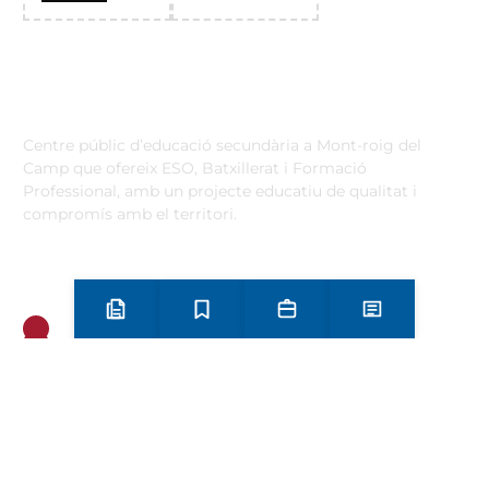
Institut Antoni Ballester
Centre públic d’educació secundària a Mont-roig del
Camp que ofereix ESO, Batxillerat i Formació
Professional, amb un projecte educatiu de qualitat i
compromís amb el territori.
Contacta
Horari d’atenció secretaria de 9:00 a 13:00 Amb cita prèvia
trucant al
+34 977 838 609
Preinscripció i matrícula
Estudis
Secretaria
Notícies
Carrer de l'1 d'Octubre, 5. Mont-roig del Camp 43300
Email
Telèfon
+34 977 838 609
Segueix-nos a Instagram!
Oferta formativa
ESO
Batxillerat