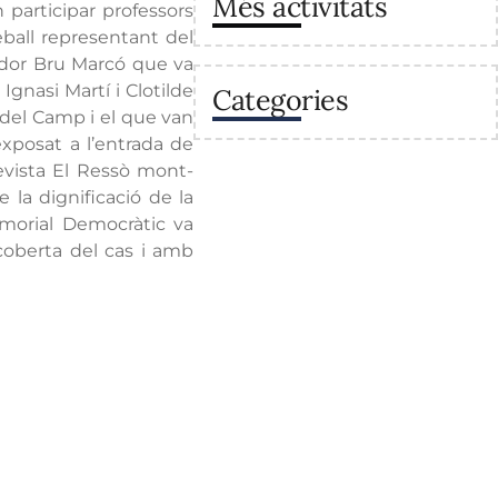
Més activitats
 participar professors
ball representant del
ador Bru Marcó que va
gnasi Martí i Clotilde
Categories
g del Camp i el que van
exposat a l’entrada de
 revista El Ressò mont-
 la dignificació de la
Memorial Democràtic va
scoberta del cas i amb
va
Enllaços
Secretaria