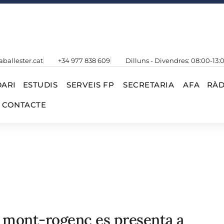
aballester.cat
+34 977 838 609
Dilluns - Divendres: 08:00-13:
ARI
ESTUDIS
SERVEIS FP
SECRETARIA
AFA
RÀD
CONTACTE
t mont-rogenc es presenta a