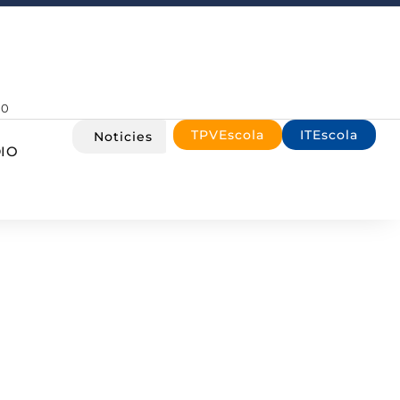
00
TPVEscola
ITEscola
Noticies
IO