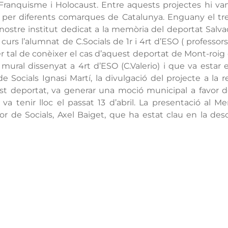
Franquisme i Holocaust. Entre aquests projectes hi van
 per diferents comarques de Catalunya. Enguany el tre
ostre institut dedicat a la memòria del deportat Salv
 l’alumnat de C.Socials de 1r i 4rt d’ESO ( professors I
a per tal de conèixer el cas d’aquest deportat de Mont-roi
mural dissenyat a 4rt d’ESO (C.Valerio) i que va estar 
 de Socials Ignasi Martí, la divulgació del projecte a la
est deportat, va generar una moció municipal a favor de
 va tenir lloc el passat 13 d’abril. La presentació al 
sor de Socials, Axel Baiget, que ha estat clau en la de
ntacta
Oferta formati
ri d’atenció secretaria de 9:00 a
ESO