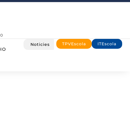
00
TPVEscola
ITEscola
Noticies
IO