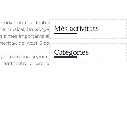
 de novembre al Teatre
Més activitats
re musical,
Un viatge
cals més importants al
«America», de
West Side
Categories
rragona romana, seguint
amfiteatre, el circ, la