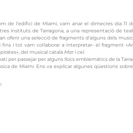
com de l’edifici de Miami, vam anar el dimecres dia 11
res instituts de Tarragona, a una representació de teat
van oferir una selecció de fragments d’alguns dels musi
 -i fins i tot vam col·laborar a interpretar- el fragment 
pirates», del musical català
Mar i cel
.
l matí per passejar per alguns llocs emblemàtics de la Ta
sica de Miami. Ens va explicar algunes qüestions sobre l’
!