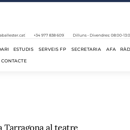
aballester.cat
+34 977 838 609
Dilluns - Divendres: 08:00-13:
ARI
ESTUDIS
SERVEIS FP
SECRETARIA
AFA
RÀD
CONTACTE
a Tarragona al teatre