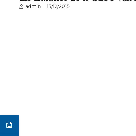
admin
13/12/2015
Preinscripció i matrícula