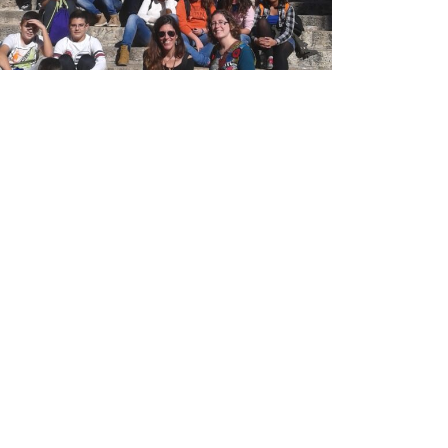
Institut Antoni
Co
Hora
Ballester
13:0
838
Centre públic d’educació secundària a Mont-
roig del Camp que ofereix ESO, Batxillerat i
Formació Professional, amb un projecte
educatiu de qualitat i compromís amb el
territori.