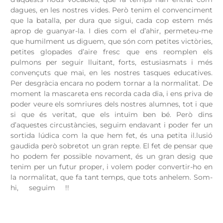
dagues, en les nostres vides. Però tenim el convenciment
que la batalla, per dura que sigui, cada cop estem més
aprop de guanyar-la. I dies com el d’ahir, permeteu-me
que humilment us diguem, que són com petites victòries,
petites glopades d’aire fresc que ens reomplen els
pulmons per seguir lluitant, forts, estusiasmats i més
convençuts que mai, en les nostres tasques educatives.
Per desgràcia encara no podem tornar a la normalitat. De
moment la mascareta ens recorda cada dia, i ens priva de
poder veure els somriures dels nostres alumnes, tot i que
si que és veritat, que els intuïm ben bé. Però dins
d’aquestes circustàncies, seguim endavant i poder fer un
sortida lúdica com la que hem fet, és una petita il.lusió
gaudida però sobretot un gran repte. El fet de pensar que
ho podem fer possible novament, és un gran desig que
tenim per un futur proper, i volem poder convertir-ho en
la normalitat, que fa tant temps, que tots anhelem. Som-
hi, seguim !!