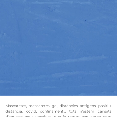
Mascaretes, mascaretes, gel, distàncies, antigens, positiu,
distància, covid, confinament… tots n’estem cansats
d’aquests nous vocables, que fa temps han entrat com