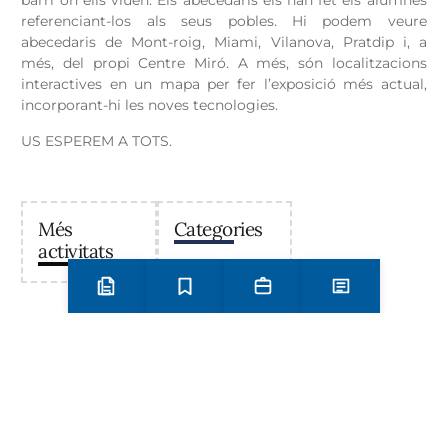
barri on ells viuen. Els abecedaris els han fet els alumnes
referenciant-los als seus pobles. Hi podem veure
abecedaris de Mont-roig, Miami, Vilanova, Pratdip i, a
més, del propi Centre Miró. A més, són localitzacions
interactives en un mapa per fer l’exposició més actual,
incorporant-hi les noves tecnologies.
US ESPEREM A TOTS.
Més
Categories
activitats
Preinscripció i matrícula
Estudis
Secretaria
Notícies
Institut Antoni Ballester
Centre públic d’educació secundària a Mont-roig del
Camp que ofereix ESO, Batxillerat i Formació
Professional, amb un projecte educatiu de qualitat i