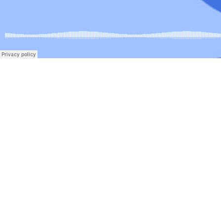
Institut Antoni
Co
Hora
Ballester
13:0
838
Centre públic d’educació secundària a Mont-
roig del Camp que ofereix ESO, Batxillerat i
Formació Professional, amb un projecte
educatiu de qualitat i compromís amb el