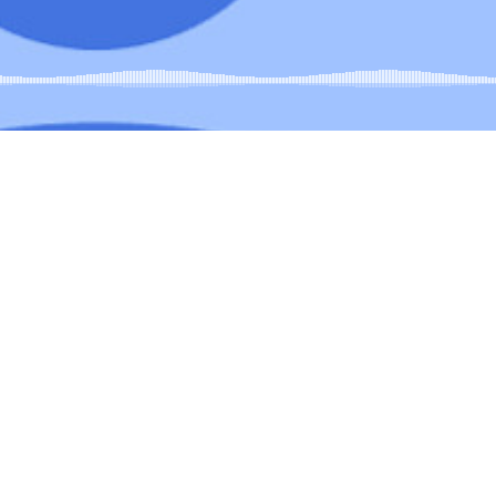
ntacta
Oferta formati
ri d’atenció secretaria de 9:00 a
ESO
0 Amb cita prèvia trucant al
+34 977
Batxillerat
 609
Auxiliar d’operacions
Carrer de l'1 d'Octubre, 5. Mont-roig
indústria i al medi ag
del Camp 43300
Informàtica d’oficina
Email
Telèfon
CFGM Gestió Adminis
+34 977 838 609