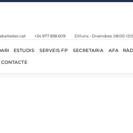
aballester.cat
+34 977 838 609
Dilluns - Divendres: 08:00-13:
ARI
ESTUDIS
SERVEIS FP
SECRETARIA
AFA
RÀD
CONTACTE