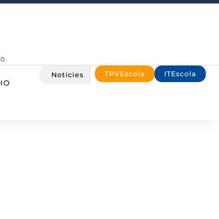
00
TPVEscola
ITEscola
Noticies
IO