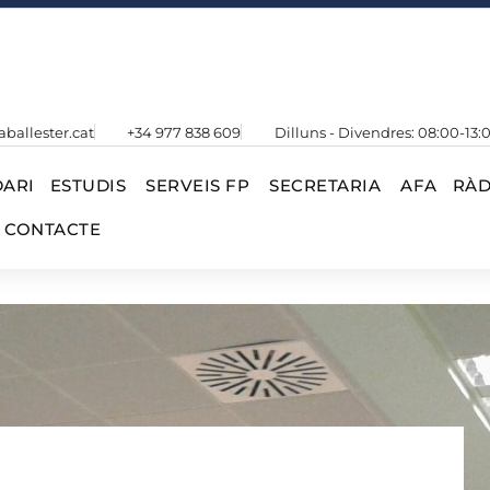
aballester.cat
+34 977 838 609
Dilluns - Divendres: 08:00-13:
ARI
ESTUDIS
SERVEIS FP
SECRETARIA
AFA
RÀD
CONTACTE