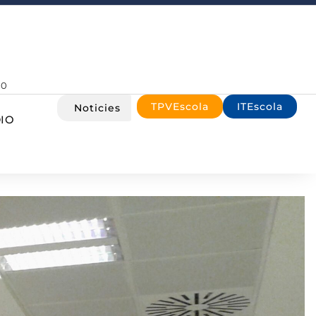
00
TPVEscola
ITEscola
Noticies
IO