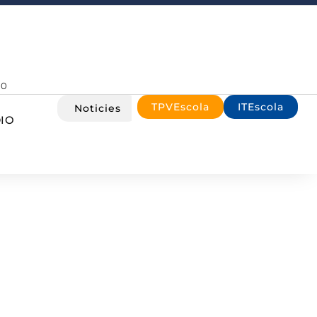
00
TPVEscola
ITEscola
Noticies
IO