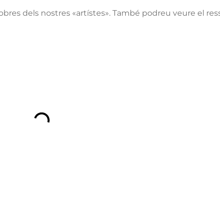
 obres dels nostres «artístes». També podreu veure el ress
ntacta
Oferta formati
ri d’atenció secretaria de 9:00 a
ESO