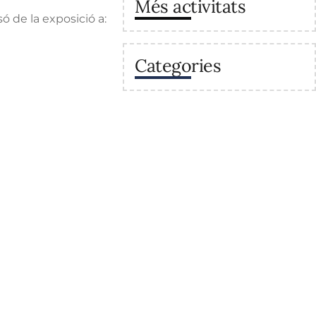
Més activitats
ó de la exposició a:
Categories
va
Enllaços
Secretaria