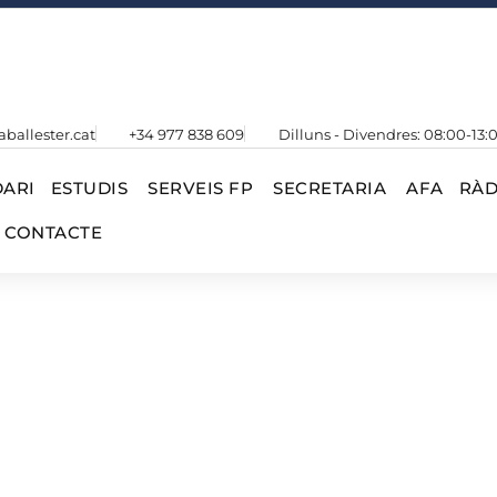
aballester.cat
+34 977 838 609
Dilluns - Divendres: 08:00-13:
ARI
ESTUDIS
SERVEIS FP
SECRETARIA
AFA
RÀD
CONTACTE