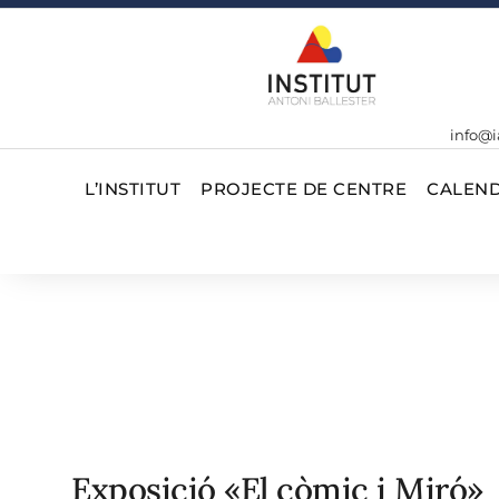
info@i
L’INSTITUT
PROJECTE DE CENTRE
CALEND
Exposició «El còmic i Miró»