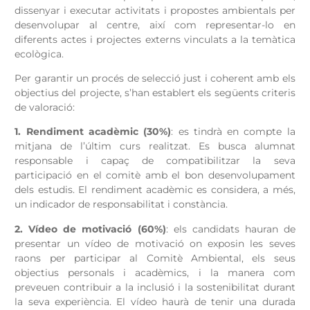
dissenyar i executar activitats i propostes ambientals per
desenvolupar al centre, així com representar-lo en
diferents actes i projectes externs vinculats a la temàtica
ecològica.
Per garantir un procés de selecció just i coherent amb els
objectius del projecte, s’han establert els següents criteris
de valoració:
1. Rendiment acadèmic (30%)
: es tindrà en compte la
mitjana de l’últim curs realitzat. Es busca alumnat
responsable i capaç de compatibilitzar la seva
participació en el comitè amb el bon desenvolupament
dels estudis. El rendiment acadèmic es considera, a més,
un indicador de responsabilitat i constància.
2. Vídeo de motivació (60%)
: els candidats hauran de
presentar un vídeo de motivació on exposin les seves
raons per participar al Comitè Ambiental, els seus
objectius personals i acadèmics, i la manera com
preveuen contribuir a la inclusió i la sostenibilitat durant
la seva experiència. El vídeo haurà de tenir una durada