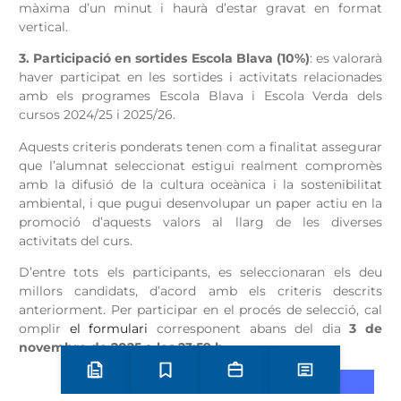
màxima d’un minut i haurà d’estar gravat en format
vertical.
3. Participació en sortides Escola Blava (10%)
: es valorarà
haver participat en les sortides i activitats relacionades
amb els programes Escola Blava i Escola Verda dels
cursos 2024/25 i 2025/26.
Aquests criteris ponderats tenen com a finalitat assegurar
que l’alumnat seleccionat estigui realment compromès
amb la difusió de la cultura oceànica i la sostenibilitat
ambiental, i que pugui desenvolupar un paper actiu en la
promoció d’aquests valors al llarg de les diverses
activitats del curs.
D’entre tots els participants, es seleccionaran els deu
millors candidats, d’acord amb els criteris descrits
anteriorment. Per participar en el procés de selecció, cal
omplir
el formulari
corresponent abans del dia
3 de
novembre de 2025 a les 23:59 h.
Preinscripció i matrícula
Estudis
Secretaria
Notícies