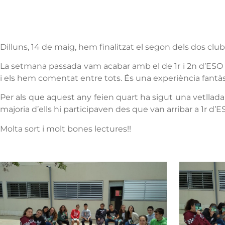
Dilluns, 14 de maig, hem finalitzat el segon dels dos clubs
La setmana passada vam acabar amb el de 1r i 2n d’ESO i av
i els hem comentat entre tots. És una experiència fantàst
Per als que aquest any feien quart ha sigut una vetllada
majoria d’ells hi participaven des que van arribar a 1r d’E
Molta sort i molt bones lectures!!