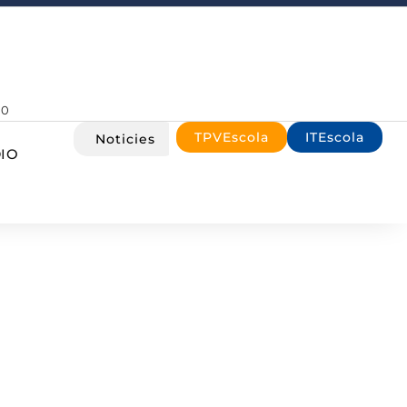
00
TPVEscola
ITEscola
Noticies
IO