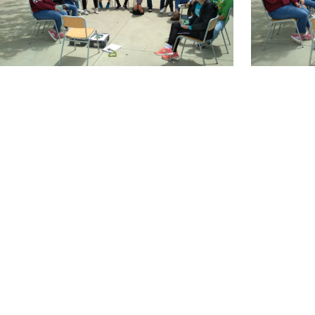
Institut Antoni
Co
Hora
Ballester
13:0
838
Centre públic d’educació secundària a Mont-
roig del Camp que ofereix ESO, Batxillerat i
Formació Professional, amb un projecte
educatiu de qualitat i compromís amb el
territori.