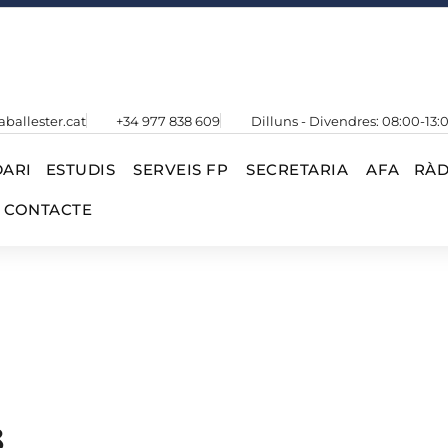
aballester.cat
+34 977 838 609
Dilluns - Divendres: 08:00-13:
ARI
ESTUDIS
SERVEIS FP
SECRETARIA
AFA
RÀD
CONTACTE
8