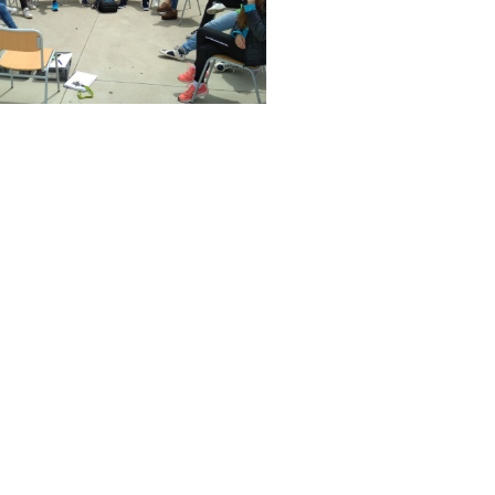
ntacta
Oferta formati
ri d’atenció secretaria de 9:00 a
ESO
0 Amb cita prèvia trucant al
+34 977
Batxillerat
 609
Auxiliar d’operacions
Carrer de l'1 d'Octubre, 5. Mont-roig
indústria i al medi ag
del Camp 43300
Informàtica d’oficina
Email
Telèfon
CFGM Gestió Adminis
+34 977 838 609
Segueix-nos a Instagram!