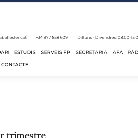
aballester.cat
+34 977 838 609
Dilluns - Divendres: 08:00-13:
ARI
ESTUDIS
SERVEIS FP
SECRETARIA
AFA
RÀD
CONTACTE
1r trimestre