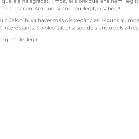
 que els ha agradat, i molt, el llibre que ens hem llegit
comanarien. Així que, si no l’heu llegit, ja sabeu!!
os Ruiz Zafón, hi va haver més discrepàncies. Alguns alum
t interessants. Si voleu saber si sou dels uns o dels altres,
l gust de llegir.
ntacta
Oferta formati
ri d’atenció secretaria de 9:00 a
ESO
0 Amb cita prèvia trucant al
+34 977
Batxillerat
 609
Auxiliar d’operacions
Carrer de l'1 d'Octubre, 5. Mont-roig
indústria i al medi ag
del Camp 43300
Informàtica d’oficina
Email
Telèfon