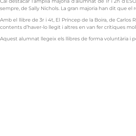
Cal destacar l’àmplia majoria d’alumnat de 1r i 2n d’ESO
sempre, de Sally Nichols. La gran majoria han dit que el re
Amb el llibre de 3r i 4t, El Príncep de la Boira, de Carl
contents d’haver-lo llegit i altres en van fer crítiques mol
Aquest alumnat llegeix els llibres de forma voluntària i pe
Institut Antoni
Co
Hora
Ballester
13:0
838
Centre públic d’educació secundària a Mont-
roig del Camp que ofereix ESO, Batxillerat i
Formació Professional, amb un projecte
educatiu de qualitat i compromís amb el