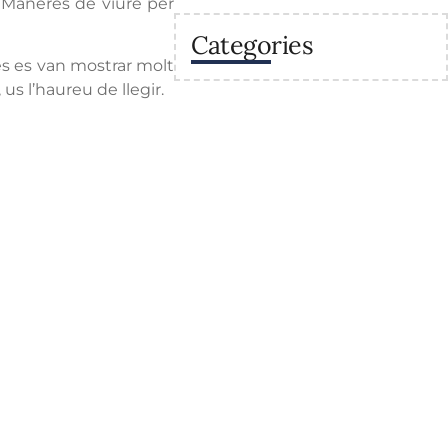
: Maneres de viure per
Categories
nes es van mostrar molt
 us l’haureu de llegir.
va
Enllaços
Secretaria
Recursos
 sostenibles a la
Calendaris del centre
raris
Estudis
Projectes del centre