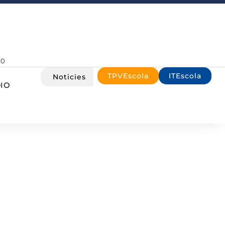
00
TPVEscola
ITEscola
Noticies
IO