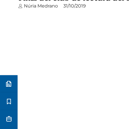
Núria Medrano
31/10/2019
Preinscripció i matrícula
Estudis
Secretaria