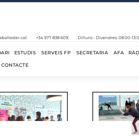
aballester.cat
+34 977 838 609
Dilluns - Divendres: 08:00-13:
ARI
ESTUDIS
SERVEIS FP
SECRETARIA
AFA
RÀD
CONTACTE