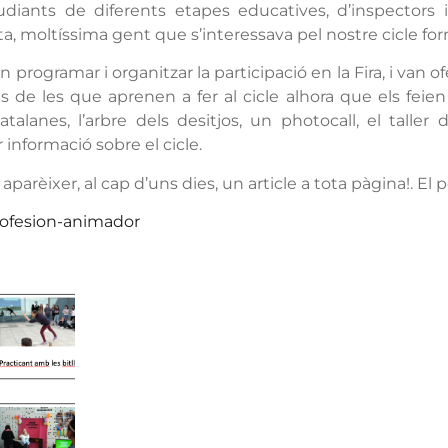
iants de diferents etapes educatives, d’inspectors i, 
ta, moltíssima gent que s’interessava pel nostre cicle for
programar i organitzar la participació en la Fira, i van ofe
s de les que aprenen a fer al cicle alhora que els feie
atalanes, l’arbre dels desitjos, un photocall, el talle
informació sobre el cicle.
parèixer, al cap d’uns dies, un article a tota pàgina!. El 
rofesion-animador