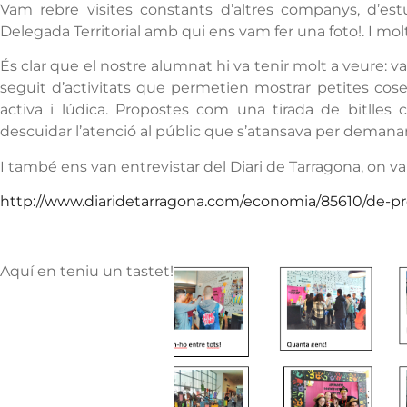
Vam rebre visites constants d’altres companys, d’estud
Delegada Territorial amb qui ens vam fer una foto!. I mol
És clar que el nostre alumnat hi va tenir molt a veure: van 
seguit d’activitats que permetien mostrar petites cose
activa i lúdica. Propostes com una tirada de bitlles c
descuidar l’atenció al públic que s’atansava per demanar 
I també ens van entrevistar del Diari de Tarragona, on va a
http://www.diaridetarragona.com/economia/85610/de-p
Aquí en teniu un tastet!