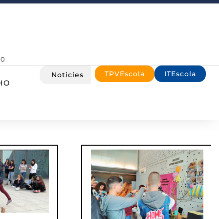
00
TPVEscola
ITEscola
Noticies
IO