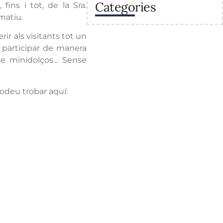
Categories
fins i tot, de la Sra.
matiu.
rir als visitants tot un
n participar de manera
r de minidolços… Sense
podeu trobar aquí: