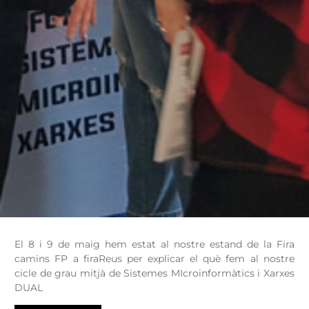
El 8 i 9 de maig hem estat al nostre estand de la Fira
camins FP a firaReus per explicar el què fem al nostre
cicle de grau mitjà de Sistemes MIcroinformàtics i Xarxes
DUAL