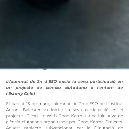
L’Alumnat de 2n d’ESO inicia la seva participació en
un projecte de ciència ciutadana a l’entorn de
l’Estany Gelat
El passat 15 de març, l’alumnat de 2n d’ESO de l’Institut
Antoni Ballester va iniciar la seva participació en el
projecte «Clean Up With Good Karma», una iniciativa de
ciència ciutadana organitzada per Good Karma Projects.
Aquest projecte, subvencionat per la Diputació de