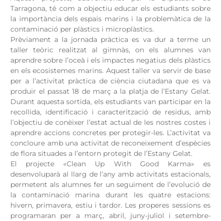
Tarragona, té com a objectiu educar els estudiants sobre
la importància dels espais marins i la problemàtica de la
contaminació per plàstics i microplàstics.
Prèviament a la jornada pràctica es va dur a terme un
taller teòric realitzat al gimnàs, on els alumnes van
aprendre sobre l’oceà i els impactes negatius dels plàstics
en els ecosistemes marins. Aquest taller va servir de base
per a l’activitat pràctica de ciència ciutadana que es va
produir el passat 18 de març a la platja de l’Estany Gelat.
Durant aquesta sortida, els estudiants van participar en la
recollida, identificació i caracterització de residus, amb
l’objectiu de conèixer l’estat actual de les nostres costes i
aprendre accions concretes per protegir-les. L’activitat va
concloure amb una activitat de reconeixement d’espècies
de flora situades a l’entorn protegit de l’Estany Gelat.
El projecte «Clean Up With Good Karma» es
desenvoluparà al llarg de l’any amb activitats estacionals,
permetent als alumnes fer un seguiment de l’evolució de
la contaminació marina durant les quatre estacions:
hivern, primavera, estiu i tardor. Les properes sessions es
programaran per a març, abril, juny-juliol i setembre-