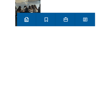
Preinscripció i matrícula
Estudis
Secretaria
Notícies
Més
Categories
activitats