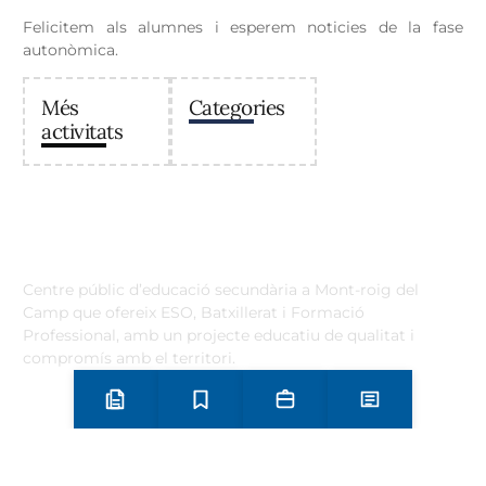
Felicitem als alumnes i esperem noticies de la fase
autonòmica.
Més
Categories
activitats
Institut Antoni Ballester
Centre públic d’educació secundària a Mont-roig del
Camp que ofereix ESO, Batxillerat i Formació
Professional, amb un projecte educatiu de qualitat i
compromís amb el territori.
Contacta
Horari d’atenció secretaria de 9:00 a 13:00 Amb cita prèvia
Preinscripció i matrícula
Estudis
Secretaria
Notícies
trucant al
+34 977 838 609
Carrer de l'1 d'Octubre, 5. Mont-roig del Camp 43300