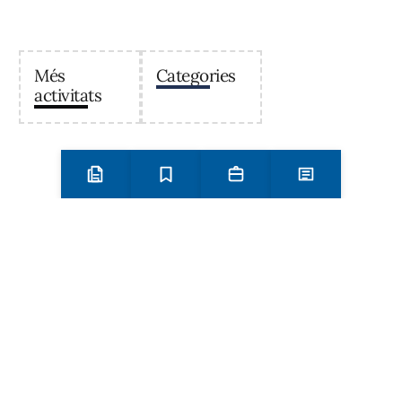
Més
Categories
activitats
Preinscripció i matrícula
Estudis
Secretaria
Notícies
Institut Antoni Ballester
Centre públic d’educació secundària a Mont-roig del
Camp que ofereix ESO, Batxillerat i Formació
Professional, amb un projecte educatiu de qualitat i
compromís amb el territori.
Contacta
Horari d’atenció secretaria de 9:00 a 13:00 Amb cita prèvia
trucant al
+34 977 838 609
Carrer de l'1 d'Octubre, 5. Mont-roig del Camp 43300
Email
Telèfon