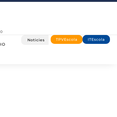
00
TPVEscola
ITEscola
Noticies
IO