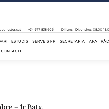
aballester.cat
+34 977 838 609
Dilluns - Divendres: 08:00-13:
ARI
ESTUDIS
SERVEIS FP
SECRETARIA
AFA
RÀD
CONTACTE
bre – 1r Batx.