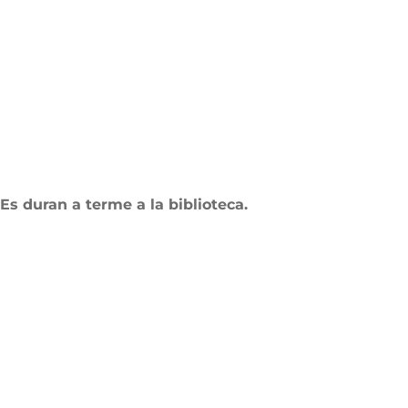
Es duran a terme a la biblioteca.
Institut Antoni
Co
Hora
Ballester
13:0