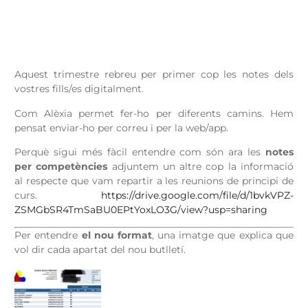
Aquest trimestre rebreu per primer cop les notes dels
vostres fills/es digitalment.
Com Alèxia permet fer-ho per diferents camins. Hem
pensat enviar-ho per correu i per la web/app.
Perquè sigui més fàcil entendre com són ara les
notes
per competències
adjuntem un altre cop la informació
al respecte que vam repartir a les reunions de principi de
curs.
https://drive.google.com/file/d/1bvkVPZ-
ZSMGbSR4TmSaBU0EPtYoxLO3G/view?usp=sharing
Per entendre
el nou format
, una imatge que explica que
vol dir cada apartat del nou butlletí.