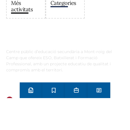
Més
Categories
activitats
Institut Antoni Ballester
Centre públic d’educació secundària a Mont-roig del
Camp que ofereix ESO, Batxillerat i Formació
Professional, amb un projecte educatiu de qualitat i
compromís amb el territori.
Contacta
Horari d’atenció secretaria de 9:00 a 13:00 Amb cita prèvia
trucant al
+34 977 838 609
Preinscripció i matrícula
Estudis
Secretaria
Notícies
Carrer de l'1 d'Octubre, 5. Mont-roig del Camp 43300
Email
Telèfon
+34 977 838 609
Segueix-nos a Instagram!
Oferta formativa