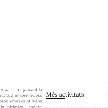
reballat mitjançant la
Més activitats
a actitud emprenedora.
 problemes quotidians
 iniciativa i esperit