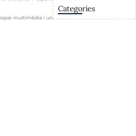
Categories
espai multimèdia i un
va
Enllaços
Secretaria
Recursos
 sostenibles a la
Calendaris del centre
raris
Estudis
Projectes del centre
trativa
Contacte
roinformàtics i