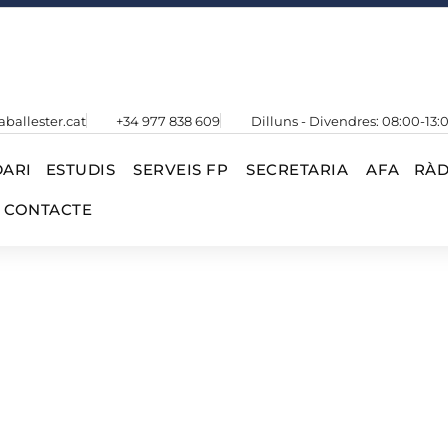
aballester.cat
+34 977 838 609
Dilluns - Divendres: 08:00-13:
ARI
ESTUDIS
SERVEIS FP
SECRETARIA
AFA
RÀD
CONTACTE