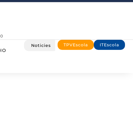
00
TPVEscola
ITEscola
Noticies
IO