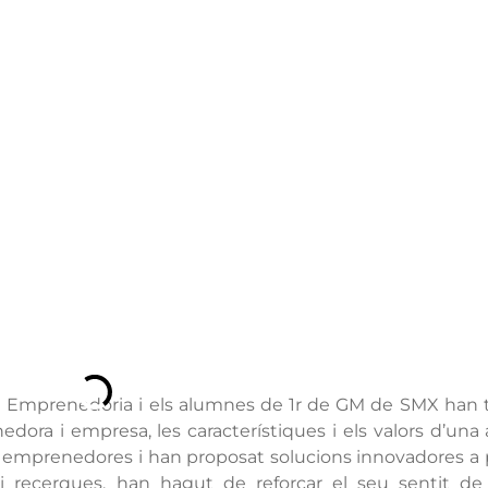
a Emprenedoria i els alumnes de 1r de
GM
de
SMX
han t
edora i empresa, les característiques i els valors d’un
s emprenedores i han proposat solucions innovadores a
i recerques, han hagut de reforçar el seu sentit de la