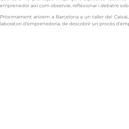
emprenedor així com observar, reflexionar i debatre so
Pròximament anirem a Barcelona a un taller del
Caixa
laboratori d’emprenedoria, de descobrir un procés d’em
Institut Antoni
Co
Hora
Ballester
13:0
838
Centre públic d’educació secundària a Mont-
roig del Camp que ofereix ESO, Batxillerat i
Formació Professional, amb un projecte
educatiu de qualitat i compromís amb el
territori.