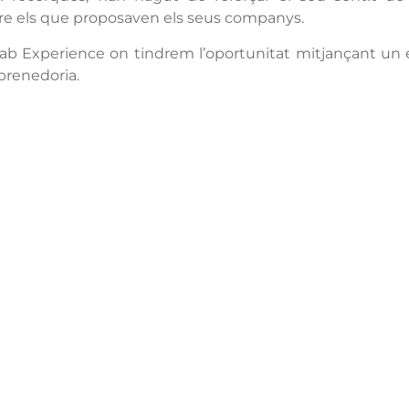
bre els que proposaven els seus companys.
Lab
Experience
on tindrem l’oportunitat mitjançant un 
prenedoria.
ntacta
Oferta formati
ri d’atenció secretaria de 9:00 a
ESO
0 Amb cita prèvia trucant al
+34 977
Batxillerat
 609
Auxiliar d’operacions
Carrer de l'1 d'Octubre, 5. Mont-roig
indústria i al medi ag
del Camp 43300
Informàtica d’oficina
Email
Telèfon
CFGM Gestió Adminis
+34 977 838 609
Segueix-nos a Instagram!
CFGM – Sistemes mic