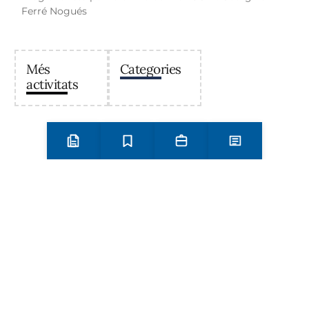
Ferré Nogués
Més
Categories
activitats
Preinscripció i matrícula
Estudis
Secretaria
Notícies
Institut Antoni Ballester
Centre públic d’educació secundària a Mont-roig del
Camp que ofereix ESO, Batxillerat i Formació
Professional, amb un projecte educatiu de qualitat i
compromís amb el territori.
Contacta
Horari d’atenció secretaria de 9:00 a 13:00 Amb cita prèvia
trucant al
+34 977 838 609
Carrer de l'1 d'Octubre, 5. Mont-roig del Camp 43300