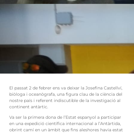
El passat 2 de febrer ens va deixar la Josefina Castellví,
biòloga i oceanògrafa, una figura clau de la ciència del
nostre país i referent indiscutible de la investigació al
continent antàrtic.
Va ser la primera dona de l’Estat espanyol a participar
en una expedició científica internacional a l’Antàrtida,
obrint camí en un àmbit que fins aleshores havia estat