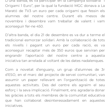
D’una banda, es va participar en la campanya solidària “1
Origami 1 Euro”, per la qual la fundació MGC donava a La
Marató de TV3 un euro per cada origami que fessin els
alumnes del nostre centre. Durant els mesos de
novembre i desembre vam treballar de valent i vam
aconseguir fer-ne 450.
D’altra banda, el dia 21 de desembre es va dur a terme el
tradicional esmorzar solidari. Amb la col·laboració de tots
els nivells i pagant un euro per cada ració, es va
aconseguir recaptar més de 350 euros que serviran per
engrandir l’aportació del nostre centre a aquesta
iniciativa tan arrelada al voltant de les dates nadalenques.
Com a novetat d’enguany, un grup d’alumnes de 3r
d’ESO, en el marc del projecte de servei comunitari, van
assumir un paper rellevant en l’organització de totes
aquestes activitats. Des del centre els agraïm el seu
esforç i la seva implicació. Finalment, ens agradaria donar
les gràcies a tots els membres de la comunitat educativa
que han col·laborat desinteressadament en aquestes
iniciatives.