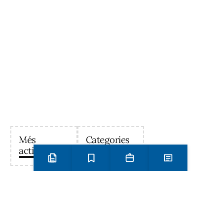
Més
Categories
activitats
Preinscripció i matrícula
Estudis
Secretaria
Notícies
Institut Antoni Ballester