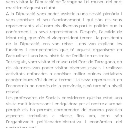
vam visitar la Diputació de Tarragona i el museu del port
marítim d’aquesta ciutat.
A la Diputació vam poder assistir a una sessió plenària i
vam conèixer el seu funcionament i qui són els seus
representants, així com els diversos partits polítics que la
conformen i la seva representació. Després, l’alcalde de
Mont-roig, que n’és el vicepresident tercer i la presidenta
de la Diputació, ens van rebre i ens van explicar les
funcions i competències que té aquest organisme en
l’actualitat i una breu història de l’edifici on es troba.
Tot seguit, vam visitar el museu del Port de Tarragona, on
els alumnes van poder visitar diversos espais i realitzar
activitats enfocades a conèixer millor quines activitats
econòmiques s’hi duen a terme i la seva repercussió en
l’economia no només de la província, sinó també a nivell
estatal.
Les professores de Socials considerem que ha estat una
visita molt interessant i enriquidora per al nostre alumnat
perquè els ha permès comprendre de manera pràctica
aspectes treballats a classe fins ara, com són
l’organització políticoadministrativa i econòmica del
nostre territori.