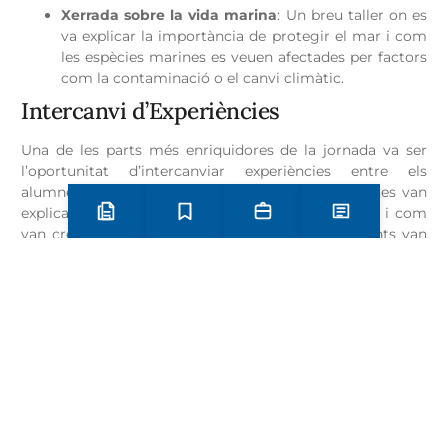
Xerrada sobre la vida marina
: Un breu taller on es
va explicar la importància de protegir el mar i com
les espècies marines es veuen afectades per factors
com la contaminació o el canvi climàtic.
Intercanvi d’Experiències
Una de les parts més enriquidores de la jornada va ser
l’oportunitat d’intercanviar experiències entre els
alumnes dels diferents centres. Els nostres alumnes van
explicar com van investigar les espècies de peixos i com
Preinscripció i matrícula
Estudis
Secretaria
Notícies
van crear els seus dibuixos, mentre que els visitants van
compartir les seves pròpies experiències i coneixements
sobre el mar. Aquest intercanvi va reforçar la idea que, tot
i venir de diferents llocs, tots compartim un mateix
objectiu: protegir i valorar el nostre entorn natural.
Més
Categories
activitats