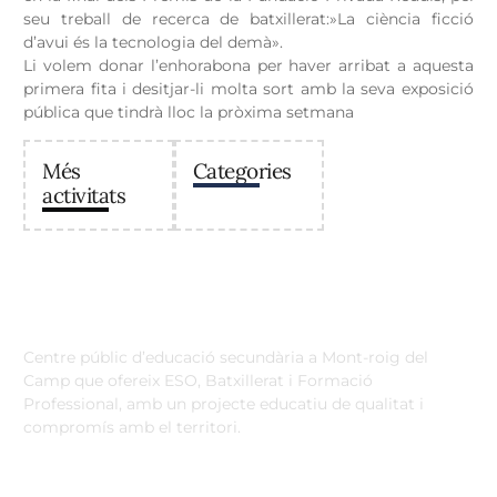
seu treball de recerca de batxillerat:»La ciència ficció
d’avui és la tecnologia del demà».
Li volem donar l’enhorabona per haver arribat a aquesta
primera fita i desitjar-li molta sort amb la seva exposició
pública que tindrà lloc la pròxima setmana
Més
Categories
activitats
Institut Antoni Ballester
Centre públic d’educació secundària a Mont-roig del
Camp que ofereix ESO, Batxillerat i Formació
Professional, amb un projecte educatiu de qualitat i
compromís amb el territori.
Contacta
Horari d’atenció secretaria de 9:00 a 13:00 Amb cita prèvia