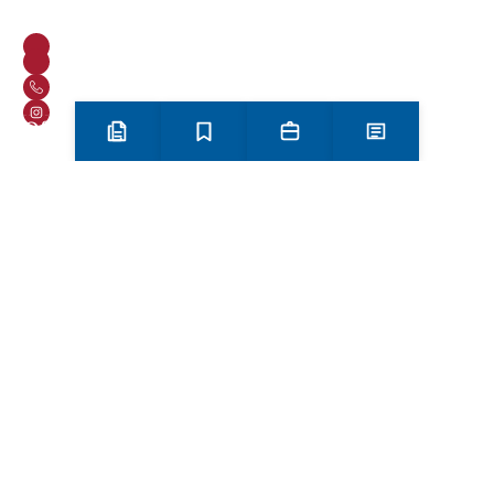
trucant al
+34 977 838 609
Carrer de l'1 d'Octubre, 5. Mont-roig del Camp 43300
Email
Telèfon
+34 977 838 609
Segueix-nos a Instagram!
Oferta formativa
Preinscripció i matrícula
Estudis
Secretaria
Notícies
ESO
Batxillerat
Auxiliar d’operacions sostenibles a la indústria i al medi
agraris
Informàtica d’oficina
CFGM Gestió Administrativa
CFGM – Sistemes microinformàtics i xarxes
Enllaços
Secretaria