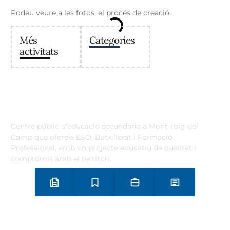
Podeu veure a les fotos, el procés de creació.
Més
Categories
activitats
Institut Antoni Ballester
Centre públic d’educació secundària a Mont-roig del
Camp que ofereix ESO, Batxillerat i Formació
Professional, amb un projecte educatiu de qualitat i
compromís amb el territori.
Contacta
Horari d’atenció secretaria de 9:00 a 13:00 Amb cita prèvia
Preinscripció i matrícula
Estudis
Secretaria
Notícies
trucant al
+34 977 838 609
Carrer de l'1 d'Octubre, 5. Mont-roig del Camp 43300
Email
Telèfon