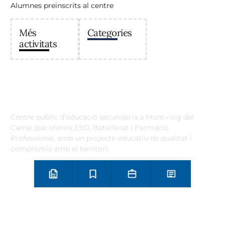
Alumnes preinscrits al centre
Més
Categories
activitats
Institut Antoni Ballester
Centre públic d’educació secundària a Mont-roig del
Camp que ofereix ESO, Batxillerat i Formació
Professional, amb un projecte educatiu de qualitat i
compromís amb el territori.
Contacta
Horari d’atenció secretaria de 9:00 a 13:00 Amb cita prèvia
Preinscripció i matrícula
Estudis
Secretaria
Notícies
trucant al
+34 977 838 609
Carrer de l'1 d'Octubre, 5. Mont-roig del Camp 43300
Email
Telèfon
+34 977 838 609