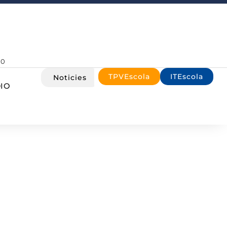
00
TPVEscola
ITEscola
Noticies
IO