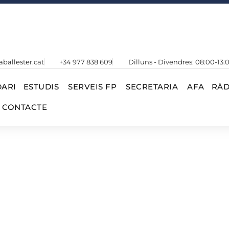
aballester.cat
+34 977 838 609
Dilluns - Divendres: 08:00-13:
ARI
ESTUDIS
SERVEIS FP
SECRETARIA
AFA
RÀD
CONTACTE