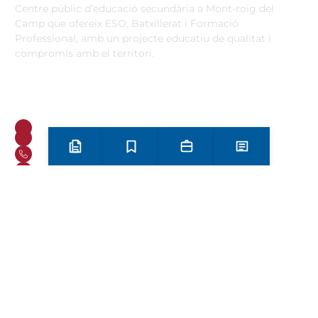
Centre públic d’educació secundària a Mont-roig del
Camp que ofereix ESO, Batxillerat i Formació
Professional, amb un projecte educatiu de qualitat i
compromís amb el territori.
Contacta
Horari d’atenció secretaria de 9:00 a 13:00 Amb cita prèvia
trucant al
+34 977 838 609
Carrer de l'1 d'Octubre, 5. Mont-roig del Camp 43300
Email
Telèfon
Preinscripció i matrícula
Estudis
Secretaria
Notícies
+34 977 838 609
Segueix-nos a Instagram!
Oferta formativa
ESO
Batxillerat
Auxiliar d’operacions sostenibles a la indústria i al medi
agraris
Informàtica d’oficina