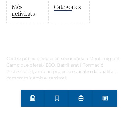
Més
Categories
activitats
Institut Antoni Ballester
Centre públic d’educació secundària a Mont-roig del
Camp que ofereix ESO, Batxillerat i Formació
Professional, amb un projecte educatiu de qualitat i
compromís amb el territori.
Contacta
Horari d’atenció secretaria de 9:00 a 13:00 Amb cita prèvia
trucant al
+34 977 838 609
Preinscripció i matrícula
Estudis
Secretaria
Notícies
Carrer de l'1 d'Octubre, 5. Mont-roig del Camp 43300
Email
Telèfon
+34 977 838 609
Segueix-nos a Instagram!
Oferta formativa