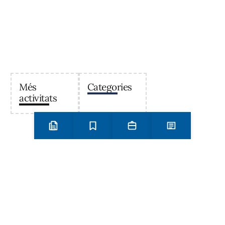
Més
Categories
activitats
Preinscripció i matrícula
Estudis
Secretaria
Notícies
Institut Antoni Ballester
Centre públic d’educació secundària a Mont-roig del
Camp que ofereix ESO, Batxillerat i Formació
Professional, amb un projecte educatiu de qualitat i
compromís amb el territori.
Contacta