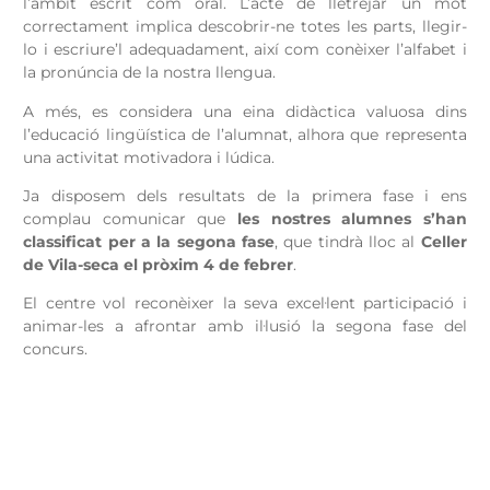
l’àmbit escrit com oral. L’acte de lletrejar un mot
correctament implica descobrir-ne totes les parts, llegir-
lo i escriure’l adequadament, així com conèixer l’alfabet i
la pronúncia de la nostra llengua.
A més, es considera una eina didàctica valuosa dins
l’educació lingüística de l’alumnat, alhora que representa
una activitat motivadora i lúdica.
Ja disposem dels resultats de la primera fase i ens
complau comunicar que
les nostres alumnes s’han
classificat per a la segona fase
, que tindrà lloc al
Celler
de Vila-seca el pròxim 4 de febrer
.
El centre vol reconèixer la seva excel·lent participació i
animar-les a afrontar amb il·lusió la segona fase del
concurs.