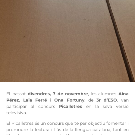
El passat
divendres, 7 de novembre
, les alumnes
Aina
Pérez
,
Laia Ferré
i
Ona Fortuny
, de
3r d’ESO
, van
participar al concurs
Picalletres
en la seva versió
televisiva.
El Picalletres és un concurs que té per objectiu fomentar i
promoure la lectura i l’ús de la llengua catalana, tant en