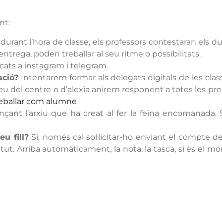
nt:
durant l’hora de classe, els professors contestaran els d
trega, poden treballar al seu ritme o possibilitats.
icats a instagram i telegram.
ació?
Intentarem formar als delegats digitals de les cl
eu del centre o d’alexia anirem responent a totes les pre
treballar com alumne
nçant l’arxiu que ha creat al fer la feina encomanada.
u fill?
Si, només cal sol·licitar-ho enviant el compte de
itut. Arriba automàticament, la nota, la tasca, si és el m