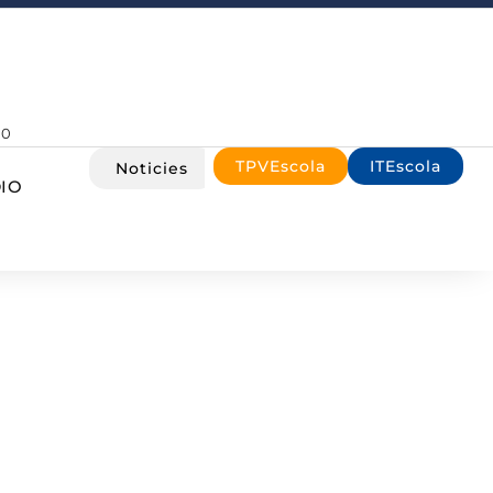
00
TPVEscola
ITEscola
Noticies
IO