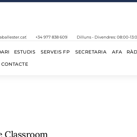
aballester.cat
+34 977 838 609
Dilluns - Divendres: 08:00-13:
ARI
ESTUDIS
SERVEIS FP
SECRETARIA
AFA
RÀD
CONTACTE
le Classroom