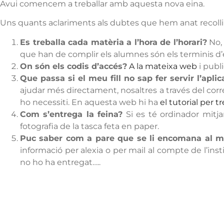
Avui comencem a treballar amb aquesta nova eina.
Uns quants aclariments als dubtes que hem anat recolli
Es treballa cada matèria a l’hora de l’horari?
No, 
que han de complir els alumnes són els terminis d’en
On són els codis d’accés?
A la mateixa web
i publ
Que passa si el meu fill no sap fer servir l’aplic
ajudar més directament, nosaltres a través del corr
ho necessiti. En aquesta web hi ha
el tutorial per 
Com s’entrega la feina?
Si es té ordinador mitja
fotografia de la tasca feta en paper.
Puc saber com a pare que se li encomana al me
informació per alexia o per mail al compte de l’inst
no ho ha entregat…..