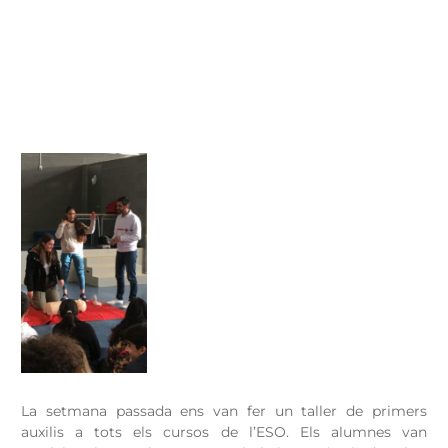
La setmana passada ens van fer un taller de primers
auxilis a tots els cursos de l’ESO. Els alumnes van