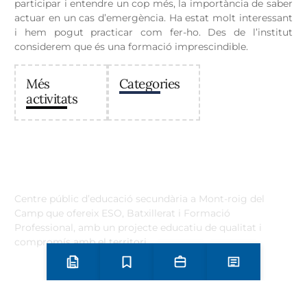
participar i entendre un cop més, la importància de saber
actuar en un cas d’emergència. Ha estat molt interessant
i hem pogut practicar com fer-ho. Des de l’institut
considerem que és una formació imprescindible.
Més
Categories
activitats
Institut Antoni Ballester
Centre públic d’educació secundària a Mont-roig del
Camp que ofereix ESO, Batxillerat i Formació
Professional, amb un projecte educatiu de qualitat i
compromís amb el territori.
Contacta
Preinscripció i matrícula
Estudis
Secretaria
Notícies
Horari d’atenció secretaria de 9:00 a 13:00 Amb cita prèvia
trucant al
+34 977 838 609