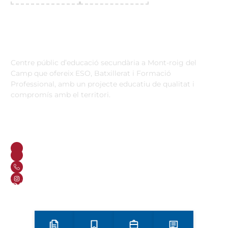
Institut Antoni Ballester
Centre públic d’educació secundària a Mont-roig del
Camp que ofereix ESO, Batxillerat i Formació
Professional, amb un projecte educatiu de qualitat i
compromís amb el territori.
Contacta
Horari d’atenció secretaria de 9:00 a 13:00 Amb cita prèvia
trucant al
+34 977 838 609
Carrer de l'1 d'Octubre, 5. Mont-roig del Camp 43300
Email
Telèfon
+34 977 838 609
Segueix-nos a Instagram!
Oferta formativa
ESO
Batxillerat